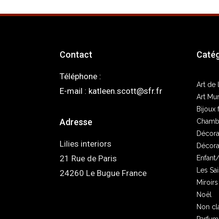
Contact
Catég
Téléphone :
05 33 02 15 30
Art de 
E-mail :
katleen.scott@sfr.fr
Art Mur
Bijoux 
Adresse
Chamb
Décora
Lilies interiors
Décorat
21 Rue de Paris
Enfant
Les Sa
24260 Le Bugue France
Miroirs
Noël
Non cl
Parfum