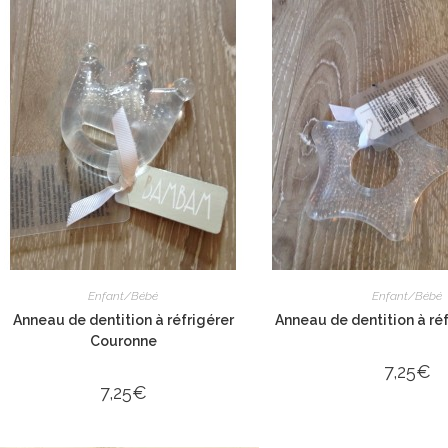
Enfant/Bébé
Enfant/Bébé
Anneau de dentition à réfrigérer
Anneau de dentition à réf
Couronne
7,25
€
7,25
€