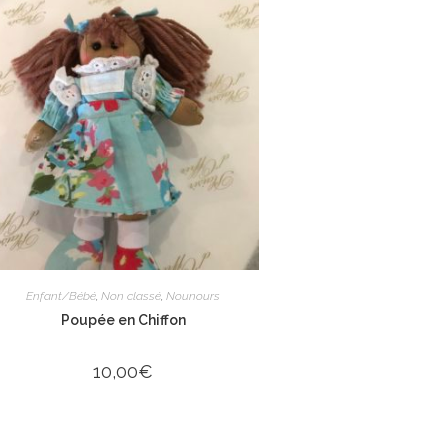
Enfant/Bébé
,
Non classé
,
Nounours
Poupée en Chiffon
10,00
€