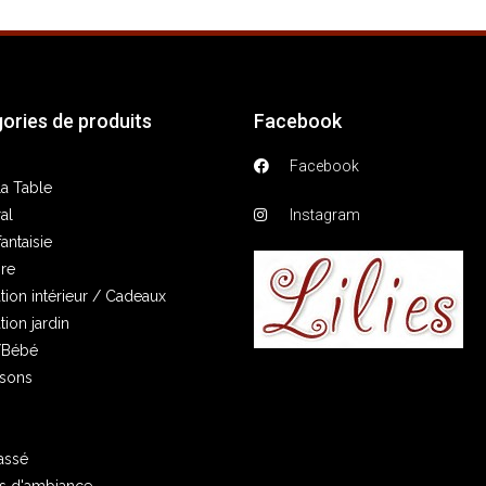
ories de produits
Facebook
Facebook
la Table
al
Instagram
fantaisie
re
tion intérieur / Cadeaux
ion jardin
/Bébé
isons
assé
s d'ambiance