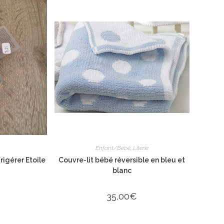
Enfant/Bébé
,
Literie
rigérer Etoile
Couvre-lit bébé réversible en bleu et
blanc
35,00
€