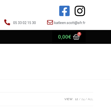
05 33 02 15 30
katleen.scott@sfr.fr
0,00
€
VIEW:
12
24
ALL