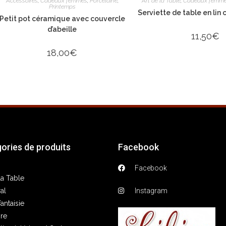
Accessoires
,
Cadeaux femmes
,
Porcelaine
,
Art de la Table
,
Cadeaux femm
Printemps
Serviette de table en lin
Petit pot céramique avec couvercle
d’abeille
11,50
€
18,00
€
ories de produits
Facebook
Facebook
la Table
al
Instagram
fantaisie
re