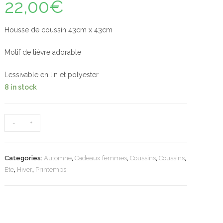
22,00
€
Housse de coussin 43cm x 43cm
Motif de lièvre adorable
Lessivable en lin et polyester
8 in stock
-
+
Categories:
Automne
,
Cadeaux femmes
,
Coussins
,
Coussins
,
Ete
,
Hiver
,
Printemps