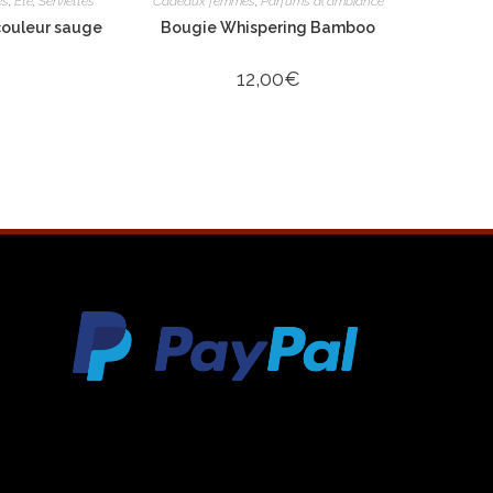
es
,
Ete
,
Serviettes
Cadeaux femmes
,
Parfums d('ambiance
 couleur sauge
Bougie Whispering Bamboo
12,00
€