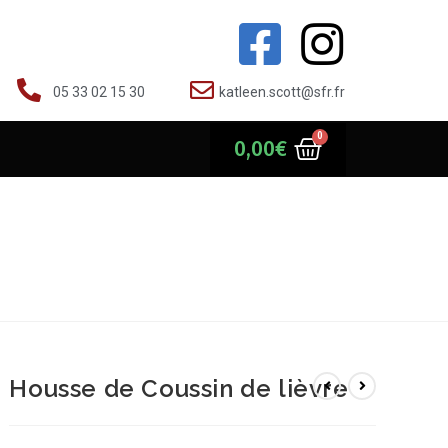
05 33 02 15 30
katleen.scott@sfr.fr
0,00
€
Housse de Coussin de lièvre